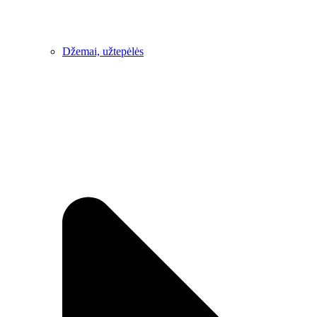
Džemai, užtepėlės